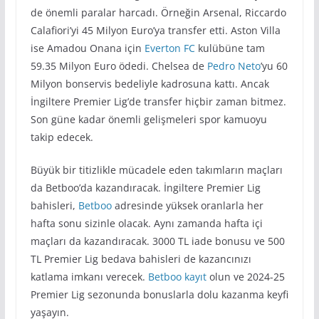
de önemli paralar harcadı. Örneğin Arsenal, Riccardo
Calafiori’yi 45 Milyon Euro’ya transfer etti. Aston Villa
ise Amadou Onana için
Everton FC
kulübüne tam
59.35 Milyon Euro ödedi. Chelsea de
Pedro Neto
’yu 60
Milyon bonservis bedeliyle kadrosuna kattı. Ancak
İngiltere Premier Lig’de transfer hiçbir zaman bitmez.
Son güne kadar önemli gelişmeleri spor kamuoyu
takip edecek.
Büyük bir titizlikle mücadele eden takımların maçları
da Betboo’da kazandıracak. İngiltere Premier Lig
bahisleri,
Betboo
adresinde yüksek oranlarla her
hafta sonu sizinle olacak. Aynı zamanda hafta içi
maçları da kazandıracak. 3000 TL iade bonusu ve 500
TL Premier Lig bedava bahisleri de kazancınızı
katlama imkanı verecek.
Betboo kayıt
olun ve 2024-25
Premier Lig sezonunda bonuslarla dolu kazanma keyfi
yaşayın.