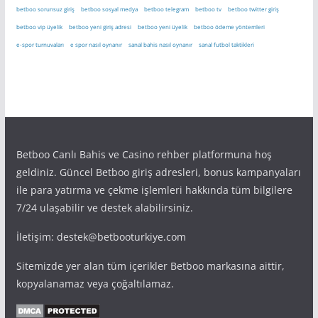
betboo sorunsuz giriş
betboo sosyal medya
betboo telegram
betboo tv
betboo twitter giriş
betboo vip üyelik
betboo yeni giriş adresi
betboo yeni üyelik
betboo ödeme yöntemleri
e-spor turnuvaları
e spor nasıl oynanır
sanal bahis nasıl oynanır
sanal futbol taktikleri
Betboo Canlı Bahis ve Casino rehber platformuna hoş
geldiniz. Güncel Betboo giriş adresleri, bonus kampanyaları
ile para yatırma ve çekme işlemleri hakkında tüm bilgilere
7/24 ulaşabilir ve destek alabilirsiniz.
İletişim: destek@betbooturkiye.com
Sitemizde yer alan tüm içerikler Betboo markasına aittir,
kopyalanamaz veya çoğaltılamaz.