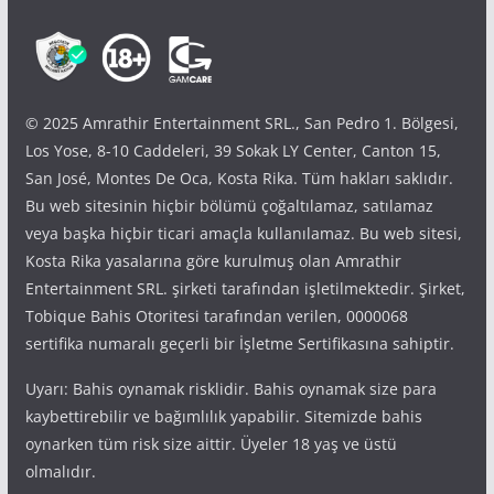
© 2025 Amrathir Entertainment SRL., San Pedro 1. Bölgesi,
Los Yose, 8-10 Caddeleri, 39 Sokak LY Center, Canton 15,
San José, Montes De Oca, Kosta Rika. Tüm hakları saklıdır.
Bu web sitesinin hiçbir bölümü çoğaltılamaz, satılamaz
veya başka hiçbir ticari amaçla kullanılamaz. Bu web sitesi,
Kosta Rika yasalarına göre kurulmuş olan Amrathir
Entertainment SRL. şirketi tarafından işletilmektedir. Şirket,
Tobique Bahis Otoritesi tarafından verilen, 0000068
sertifika numaralı geçerli bir İşletme Sertifikasına sahiptir.
Uyarı: Bahis oynamak risklidir. Bahis oynamak size para
kaybettirebilir ve bağımlılık yapabilir. Sitemizde bahis
oynarken tüm risk size aittir. Üyeler 18 yaş ve üstü
olmalıdır.