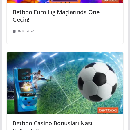
Betboo Euro Lig Maçlarında Öne
Geçin!
10/10/2024
Betboo Casino Bonusları Nasıl