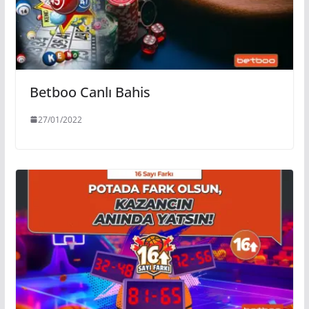
Betboo Canlı Bahis
27/01/2022