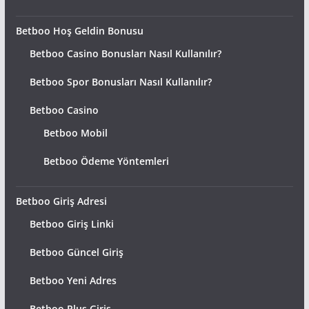
Betboo Hoş Geldin Bonusu
Betboo Casino Bonusları Nasıl Kullanılır?
Betboo Spor Bonusları Nasıl Kullanılır?
Betboo Casino
Betboo Mobil
Betboo Ödeme Yöntemleri
Betboo Giriş Adresi
Betboo Giriş Linki
Betboo Güncel Giriş
Betboo Yeni Adres
Betboo Plus Giriş