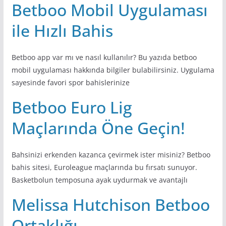
Betboo Mobil Uygulaması
ile Hızlı Bahis
Betboo app var mı ve nasıl kullanılır? Bu yazıda betboo
mobil uygulaması hakkında bilgiler bulabilirsiniz. Uygulama
sayesinde favori spor bahislerinize
Betboo Euro Lig
Maçlarında Öne Geçin!
Bahsinizi erkenden kazanca çevirmek ister misiniz? Betboo
bahis sitesi, Euroleague maçlarında bu fırsatı sunuyor.
Basketbolun temposuna ayak uydurmak ve avantajlı
Melissa Hutchison Betboo
Ortaklığı