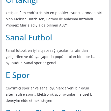
Yetişkin film endüstrisinin en popüler oyuncularından biri
olan Melissa Hutchison, Betboo ile anlaşma imzaladı.
Phoneix Marie adıyla da bilinen ABD’li
Sanal Futbol
Sanal futbol, en iyi altyapı sağlayıcıları tarafından
geliştirilen ve dünya çapında popüler olan bir spor bahis
oyunudur. Sanal sporlar genel
E Spor
Çevrimiçi sporlar ve sanal oyunlarda yeni bir oyun
alternatifi e-spor… Elektronik spor oyunları ile özel bir
deneyim elde etmek isteyen