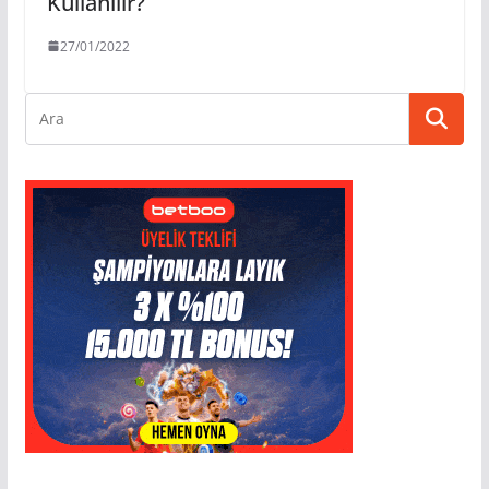
Kullanılır?
27/01/2022