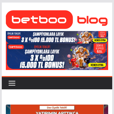
Skip
to
content