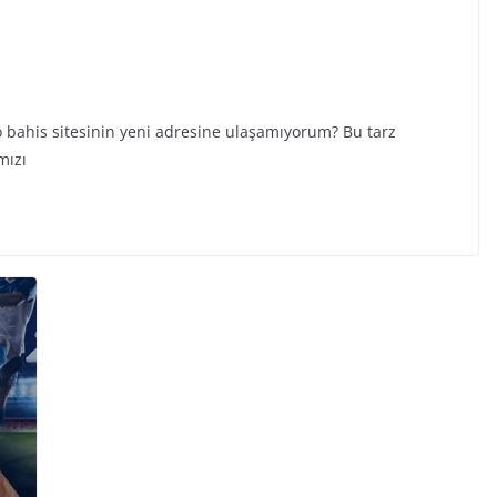
o bahis sitesinin yeni adresine ulaşamıyorum? Bu tarz
mızı