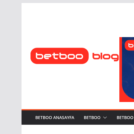
Skip
to
content
BETBOO ANASAYFA
BETBOO
BETBOO