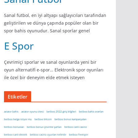
Sanal futbol, en iyi altyapı sağlayıcıları tarafından
geliştirilen ve dünya çapında popüler olan bir
spor bahis oyunudur. Sanal sporlar genel
E Spor
Çevrimiçi sporlar ve sanal oyunlarda yeni bir
oyun alternatifi e-spor… Elektronik spor oyunları
ile özel bir deneyim elde etmek isteyen
Etiketler
aviator bahis
aviator oyunu sitesi
betboo 2022 giriş bilgileri
betboo bahis oranları
betboo belge istiyor mu
betboo bitcoin
betboo bonus kampanyaları
betboo bonusları
betboo bonus çevirme şartları
betboo canlı casino
betboo canlı destek
betboo casino oyunları nelerdir
betboo freespin