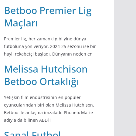
Betboo Premier Lig
Maçları
Premier lig, her zamanki gibi yine dünya
futboluna yön veriyor. 2024-25 sezonu ise bir
hayli rekabetçi başladı. Dünyanın neden en
Melissa Hutchison
Betboo Ortaklığı
Yetişkin film endüstrisinin en popüler
oyuncularından biri olan Melissa Hutchison,
Betboo ile anlaşma imzaladı. Phoneix Marie
adıyla da bilinen ABD’li
Sanal Futbol