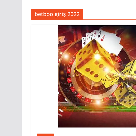
betboo giriş 2022