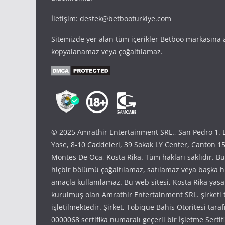
İletişim: destek@betbooturkiye.com
Sitemizde yer alan tüm içerikler Betboo markasına ai
kopyalanamaz veya çoğaltılamaz.
© 2025 Amrathir Entertainment SRL., San Pedro 1. B
Yose, 8-10 Caddeleri, 39 Sokak LY Center, Canton 15
Montes De Oca, Kosta Rika. Tüm hakları saklıdır. Bu
hiçbir bölümü çoğaltılamaz, satılamaz veya başka hi
amaçla kullanılamaz. Bu web sitesi, Kosta Rika yasa
kurulmuş olan Amrathir Entertainment SRL. şirketi 
işletilmektedir. Şirket, Tobique Bahis Otoritesi tara
0000068 sertifika numaralı geçerli bir İşletme Sertif